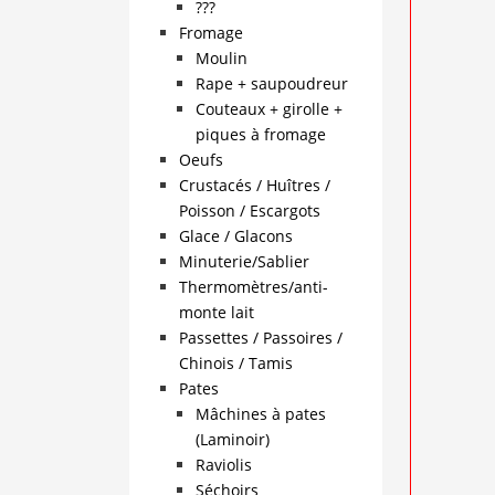
???
Fromage
Moulin
Rape + saupoudreur
Couteaux + girolle +
piques à fromage
Oeufs
Crustacés / Huîtres /
Poisson / Escargots
Glace / Glacons
Minuterie/Sablier
Thermomètres/anti-
monte lait
Passettes / Passoires /
Chinois / Tamis
Pates
Mâchines à pates
(Laminoir)
Raviolis
Séchoirs