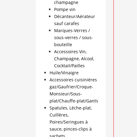
champagne
Pompe vin
Décanteur/Aérateur
sauf carafes
Marques-Verres /
sous-verres / sous-
bouteille
Accessoires Vin,
Champagne, Alcool,
Cocktail/Pailles
Huile/Vinaigre
Accessoires cuisinières
gaz/Gaufrier/Croque-
Monsieur/Sous-
plat/Chauffe-plat/Gants
Spatules, Lèche-plat,
Cuillères,
Poires/Seringues à
sauce, pinces-clips à
sachets