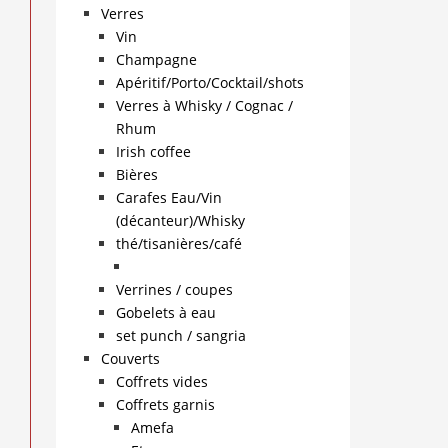
Verres
Vin
Champagne
Apéritif/Porto/Cocktail/shots
Verres à Whisky / Cognac /
Rhum
Irish coffee
Bières
Carafes Eau/Vin
(décanteur)/Whisky
thé/tisanières/café
Verrines / coupes
Gobelets à eau
set punch / sangria
Couverts
Coffrets vides
Coffrets garnis
Amefa