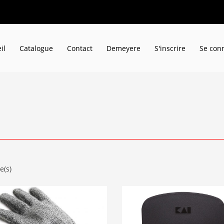
il
Catalogue
Contact
Demeyere
S'inscrire
Se con
e(s)