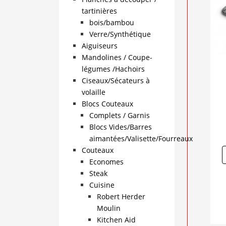
tartinières
bois/bambou
Verre/Synthétique
Aiguiseurs
Mandolines / Coupe-
légumes /Hachoirs
Ciseaux/Sécateurs à
volaille
Blocs Couteaux
Complets / Garnis
Blocs Vides/Barres
aimantées/Valisette/Fourreaux
Couteaux
Economes
Steak
Cuisine
Robert Herder
Moulin
Kitchen Aid