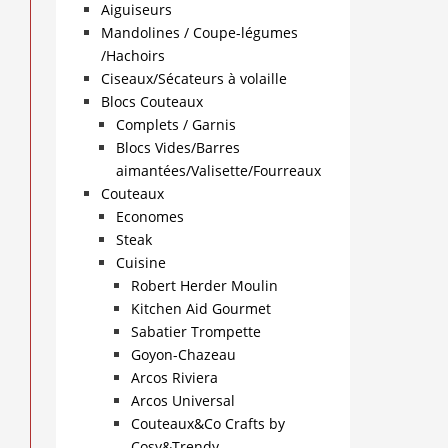
Aiguiseurs
Mandolines / Coupe-légumes
/Hachoirs
Ciseaux/Sécateurs à volaille
Blocs Couteaux
Complets / Garnis
Blocs Vides/Barres
aimantées/Valisette/Fourreaux
Couteaux
Economes
Steak
Cuisine
Robert Herder Moulin
Kitchen Aid Gourmet
Sabatier Trompette
Goyon-Chazeau
Arcos Riviera
Arcos Universal
Couteaux&Co Crafts by
Cosy&Trendy